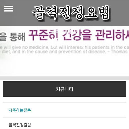
골격진정의 정의
골격진정요법
커뮤니티
골격진정의 진단
골격진정의 도구
골격진정의 실제
골격진정의 시술
올바른자세vs잘못된자세
커뮤니티
자주하는질문
골격진정칼럼